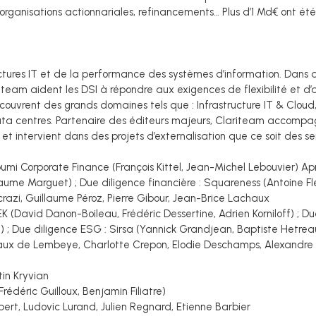
réorganisations actionnariales, refinancements… Plus d’1 Md€ ont é
ructures IT et de la performance des systèmes d’information. Dans
team aident les DSI à répondre aux exigences de flexibilité et d’ag
 couvrent des grands domaines tels que : Infrastructure IT & Cloud
ta centres. Partenaire des éditeurs majeurs, Clariteam accompagn
 et intervient dans des projets d’externalisation que ce soit des 
ibumi Corporate Finance (François Kittel, Jean-Michel Lebouvier) Ap
laume Marguet) ; Due diligence financière : Squareness (Antoine Fl
razi, Guillaume Péroz, Pierre Gibour, Jean-Brice Lachaux
EK (David Danon-Boileau, Frédéric Dessertine, Adrien Korniloff) ; Du
g) ; Due diligence ESG : Sirsa (Yannick Grandjean, Baptiste Hetrea
gaux de Lembeye, Charlotte Crepon, Elodie Deschamps, Alexandr
tin Kryvian
Frédéric Guilloux, Benjamin Filiatre)
bert, Ludovic Lurand, Julien Regnard, Etienne Barbier