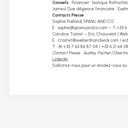
Conseils
: Financier : banque Rothschil
James) Due diligence financière : Ex
Contacts Presse
:
Sophie Paillard| SPANU AND CO
E : sophie@spanuandco.com – T +33 6 
Candice Tastet – Eric Chauvelot | We
E : ctastet@webershandwick.com / 
T : M +33 7 63 86 87 04 / +33 6 21 64 2
Contact Presse : Audrey Fischer | Direc
Linkedin
Sollicitez-nous pour un rendez-vous ou l