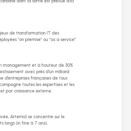
arbone dont la sortie est prévue d’ici
enjeux de transformation IT des
déployées “on premise” ou “as a service”.
r son management et à hauteur de 30%
vestissement avec près d’un milliard
ne d’entreprises françaises de tous
ccompagne toutes les expertises et les
et par croissance externe.
vée, Artemid se concentre sur le
longs (in fine à 7 ans),
s