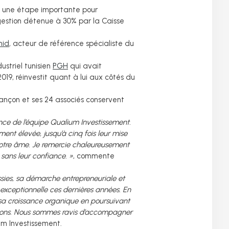
st une étape importante pour
 gestion détenue à 30% par la Caisse
mid
, acteur de référence spécialiste du
ustriel tunisien
PGH
qui avait
2019, réinvestit quant à lui aux côtés du
sançon et ses 24 associés conservent
ence de l’équipe Qualium Investissement.
nt élevée, jusqu’à cinq fois leur mise
 notre âme. Je remercie chaleureusement
sans leur confiance. »
, commente
sies, sa démarche entrepreneuriale et
 exceptionnelle ces dernières années. En
 sa croissance organique en poursuivant
sitions. Nous sommes ravis d’accompagner
um Investissement.