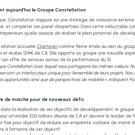
int aujourd’hui le Groupe Constellation
ue, Constellation s’appuie sur une stratégie de croissance externe s
ché, et compléter son panel d’expertises. Dans cette inéluctable co
repreneurs qu’elle associe de réaliser le plein potentiel de dév
ellation accueille
Clariteam
comme 9ème étoile au sein du groupe.
 et réalise 12M€ de CA. Elle apporte au groupe une nouvelle exp
 son offre de services autour de la performance du SI.
upe Constellation avec lequel nous partageons les mêmes valeurs. Nos
ervant un interlocuteur unique pour l’ensemble de leurs projets. Nos c
les opportunités ainsi que de perspectives de mobilité.»
, indiquent P
dre de marche pour de nouveaux défis
s dans la réalisation de ses objectifs de développement, le grou
our atteindre 200 millions d’euros de CA et devenir le leader de l
nt fixé pour objectif de réduire son empreinte carbone de moitié 
e à l’atteinte de cet objectif.