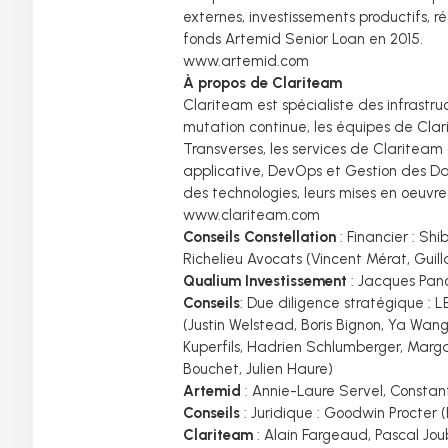
externes, investissements productifs, 
fonds Artemid Senior Loan en 2015.
www.artemid.com
À propos de Clariteam
Clariteam est spécialiste des infrast
mutation continue, les équipes de Clari
Transverses, les services de Clariteam
applicative, DevOps et Gestion des Da
des technologies, leurs mises en oeuvre
www.clariteam.com
Conseils Constellation
: Financier : Sh
Richelieu Avocats (Vincent Mérat, Guil
Qualium Investissement
: Jacques Panc
Conseils
: Due diligence stratégique : L
(Justin Welstead, Boris Bignon, Ya Wan
Kuperfils, Hadrien Schlumberger, Mar
Bouchet, Julien Haure)
Artemid
: Annie-Laure Servel, Constan
Conseils
: Juridique : Goodwin Procter (
Clariteam
: Alain Fargeaud, Pascal Jou