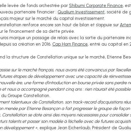
elle levée de fonds orchestrée par
Shibumi Corporate Finance
, e
nouveau partenaire financier :
Qualium Investissement
, société de
nçais majeur sur le marché du capital investissement.
nstellation renforce encore son haut de bilan et s’appuie sur
Arte
ur le financement de sa dette privée.
euros marque un passage de relais avec la sortie du partenaire ind
epuis sa création en 2016.
Cap Horn Finance
, entré au capital en 
end la structure de Constellation unique sur le marché, Etienne Be
assise sur le marché français, nous avons été convaincus par l’excell
utures étapes de développement avec une capacité de réinvestisseme
nouvelle ère, une forme d’introduction en bourse privée sans perdre
 et nous a accompagné pendant cinq ans : rien n’aurait été possible 
 du Groupe Constellation.
nt talentueux de Constellation, son track-record d’acquisitions réus
ction menée par Etienne Besançon a fait progresser le groupe de façon
 Constellation se dote ainsi des moyens nécessaires pour consolider
uturs talents et passer son modèle à l’échelle avec de futures acqui
son développement »
, explique Jean Eichenlaub, Président de Quali