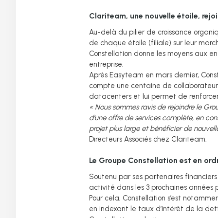
Clariteam, une nouvelle étoile, rejo
Au-delà du pilier de croissance organiq
de chaque étoile (filiale) sur leur mar
Constellation donne les moyens aux ent
entreprise.
Après Easyteam en mars dernier, Const
compte une centaine de collaborateurs
datacenters et lui permet de renforcer
« Nous sommes ravis de rejoindre le Gro
d’une offre de services complète, en cons
projet plus large et bénéficier de nouvel
Directeurs Associés chez Clariteam.
Le Groupe Constellation est en or
Soutenu par ses partenaires financier
activité dans les 3 prochaines années p
Pour cela, Constellation s’est notamme
en indexant le taux d’intérêt de la dett