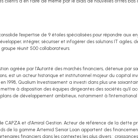
 clients à en faire de même par le biais de nouvelles offres bas c
consolide l’expertise de 9 étoiles spécialisées pour répondre aux 
développer, intégrer, sécuriser et infogérer des solutions IT agiles, 
groupe réunit 500 collaborateurs.
stion agréée par l’Autorité des marchés financiers, détenue pa
ns, est un acteur historique et institutionnel majeur du capital in
n en 1998, Qualium Investissement a investi dans plus une soixantai
e mettre à disposition des équipes dirigeantes des sociétés qu’il a
e plans de développement ambitieux, notamment à l’international 
e CAPZA et d’Amiral Gestion. Acteur de référence de la dette pri
nds de la gamme Artemid Senior Loan apportent des financements 
naires financiers dans les contextes les plus divers : croissance