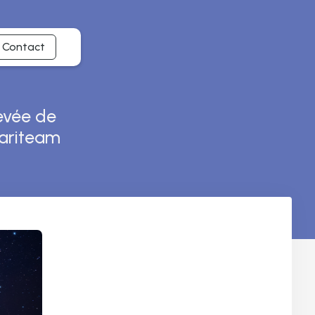
Contact
evée de
Clariteam