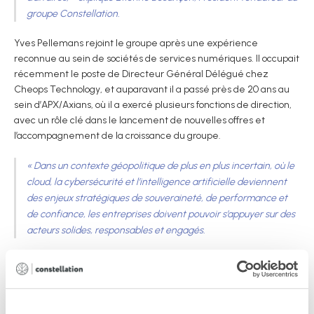
groupe Constellation.
Yves Pellemans rejoint le groupe après une expérience
reconnue au sein de sociétés de services numériques. Il occupait
récemment le poste de Directeur Général Délégué chez
Cheops Technology, et auparavant il a passé près de 20 ans au
sein d’APX/Axians, où il a exercé plusieurs fonctions de direction,
avec un rôle clé dans le lancement de nouvelles offres et
l’accompagnement de la croissance du groupe.
«
Dans un contexte géopolitique de plus en plus incertain, où le
cloud, la cybersécurité et l’intelligence artificielle deviennent
des enjeux stratégiques de souveraineté, de performance et
de confiance, les entreprises doivent pouvoir s’appuyer sur des
acteurs solides, responsables et engagés.
C’est dans cet esprit que je suis particulièrement fier de
contribuer à l’aventure Constellation, un groupe construit
autour de valeurs fortes de souveraineté numérique et de
responsabilité environnementale. Son approche multi-