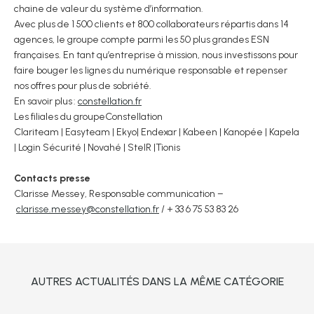
chaine de valeur du système d’information.
Avec plus de 1 500 clients et 800 collaborateurs répartis dans 14
agences, le groupe compte parmi les 50 plus grandes ESN
françaises. En tant qu’entreprise à mission, nous investissons pour
faire bouger les lignes du numérique responsable et repenser
nos offres pour plus de sobriété.
En savoir plus :
constellation.fr
Les filiales du groupeConstellation
Clariteam | Easyteam | Ekyo| Endexar | Kabeen | Kanopée | Kapela
| Login Sécurité | Novahé | StelR |Tionis
Contacts presse
Clarisse Messey, Responsable communication –
clarisse.messey@constellation.fr
/ + 33 6 75 53 83 26
AUTRES ACTUALITÉS DANS LA MÊME CATÉGORIE