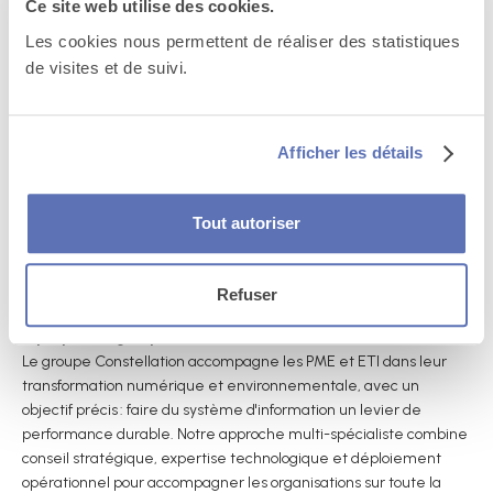
Ce site web utilise des cookies.
spécialiste, combinée à une vision long terme, fait de
Les cookies nous permettent de réaliser des statistiques
Constellation un acteur unique sur le marché pour
de visites et de suivi.
accompagner durablement les organisations dans la
transformation de leurs systèmes d’information.
Je suis très heureux de rejoindre Etienne et de travailler aux
Afficher les détails
côtés de l’ensemble des équipes pour accélérer la croissance
du groupe, renforcer la valeur apportée aux clients et bâtir un
leadership ambitieux, responsable et durable sur nos marchés.
Tout autoriser
» Yves Pellemans, Directeur Général Délégué et Chief Revenue
Officer du groupe Constellation.
Refuser
A propos du groupe Constellation
Le groupe Constellation accompagne les PME et ETI dans leur
transformation numérique et environnementale, avec un
objectif précis : faire du système d'information un levier de
performance durable. Notre approche multi-spécialiste combine
conseil stratégique, expertise technologique et déploiement
opérationnel pour accompagner les organisations sur toute la