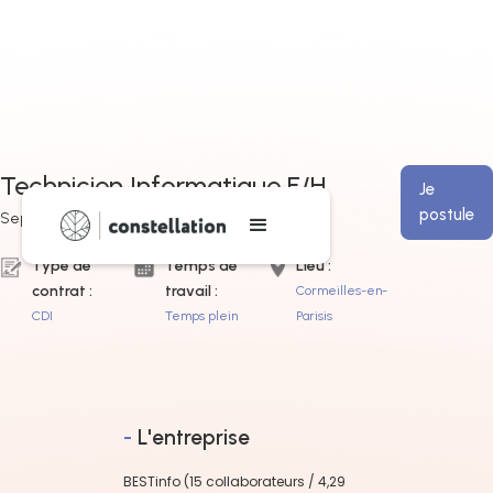
Technicien Informatique F/H
Je
postule
September 16, 2024
Type de
Temps de
Lieu :
contrat :
travail :
Cormeilles-en-
CDI
Temps plein
Parisis
-
L'entreprise
BESTinfo (15 collaborateurs / 4,29