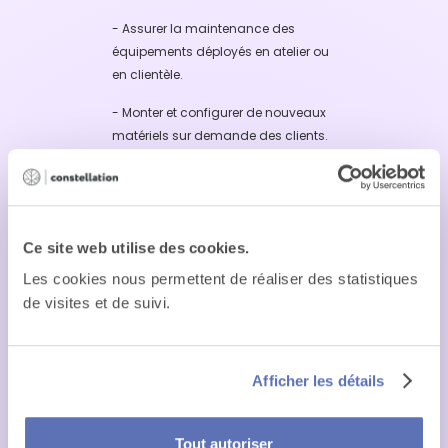
- Assurer la maintenance des
équipements déployés en atelier ou
en clientèle.
- Monter et configurer de nouveaux
matériels sur demande des clients.
- Préparer les commandes clients
pour les expéditions.
- Auditer les reprises de parc chez
Ce site web utilise des cookies.
les clients ou en atelier
Les cookies nous permettent de réaliser des statistiques
-Décommissionner les équipements
de visites et de suivi.
en clientèle
- Participer à la gestion du stock, à
l’inventaire et à l’expédition des colis
Afficher les détails
Apporter un support technique aux
questions des commerciaux et des
Tout autoriser