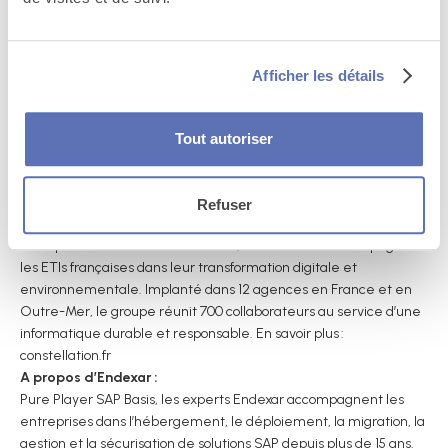
notre expertise SAP et des activités des
Dimitri Delbosq,
différentes étoiles du groupe permettra de
Président fondateur
démultiplier les services et les compétences
d’Endexar
que nous apporterons à nos clients pour les
Afficher les détails
accompagner dans leur transformation dans le Cloud. Rejoindre
une Entreprise à Mission engagée dans une trajectoire
environnementale permettra à Endexar d’accompagner ses
Tout autoriser
clients vers une IT plus responsable et durable.
» déclare
Dimitri Delbosq, Président fondateur d’Endexar
Refuser
A propos de Constellation
:
Entreprise à Mission créée en 2016, Constellation accompagne
les ETIs françaises dans leur transformation digitale et
environnementale. Implanté dans 12 agences en France et en
Outre-Mer, le groupe réunit 700 collaborateurs au service d’une
informatique durable et responsable. En savoir plus :
constellation.fr
A propos d’Endexar :
Pure Player SAP Basis, les experts Endexar accompagnent les
entreprises dans l’hébergement, le déploiement, la migration, la
gestion et la sécurisation de solutions SAP depuis plus de 15 ans.