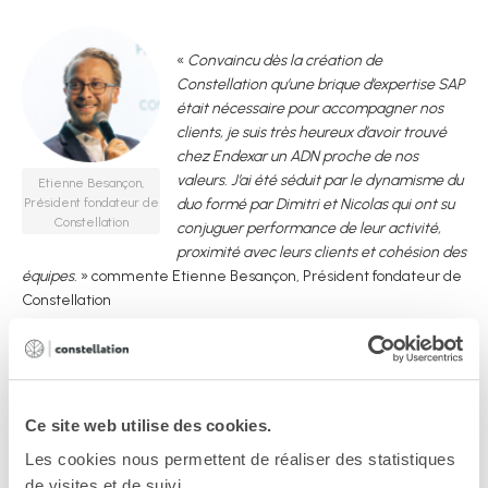
«
Convaincu dès la création de
Constellation qu’une brique d’expertise SAP
était nécessaire pour accompagner nos
clients, je suis très heureux d’avoir trouvé
chez Endexar un ADN proche de nos
valeurs. J’ai été séduit par le dynamisme du
Etienne Besançon,
Président fondateur de
duo formé par Dimitri et Nicolas qui ont su
Constellation
conjuguer performance de leur activité,
proximité avec leurs clients et cohésion des
équipes.
» commente Etienne Besançon, Président fondateur de
Constellation
«
Nous sommes ravis de rejoindre le groupe
Constellation avec lequel nous partageons la
même ambition de croissance et de
Ce site web utilise des cookies.
développement autour du cloud, de la data
Les cookies nous permettent de réaliser des statistiques
et de la sécurité. La complémentarité de
de visites et de suivi.