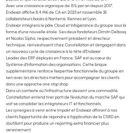
Avec une croissance organique de 15% par an depuis 2017,
Endexar affiche 8,4 M€ de CA en 2023 et rassemble 35
collaborateurs basés à Nanterre, Rennes et Lyon.
Endexar intégrera le pôle Cloud et Infogérance du groupe sous la
forme d’une nouvelle étoile. Ses deux fondateurs Dimitri Delbosq
et Nicolas Sipha, respectivement président et directeur
technique, réinvestissent chez Constellation et s’engagent dans
un nouveau cycle de croissance à la tête d’Endexar.
Leader des ERP déployés en France, SAP est au cœur du
Système d’Information des organisations. Cette brique
supplémentaire renforce l’expertise fonctionnelle du groupe en
lien avec les directions métiers pour accompagner les clients
dans une approche one stop shop.
Dans un contexte où l’infrastructure devient une commodité,
Constellation entend tirer parti de l’évolution du marché SAP qui
voit se consolider les intégrateurs IT et fonctionnels.
Les synergies à venir entre Impakt et Endexar offriront à nos
clients l’opportunité de répondre à l’application de la CSRD en
s’outillant pour produire un reporting extra financier plus
sereinement.