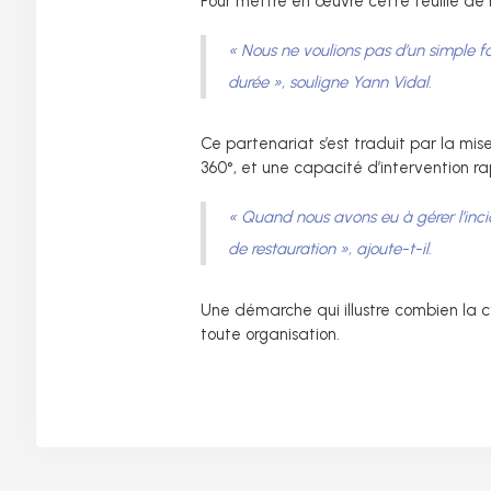
Pour mettre en œuvre cette feuille de r
« Nous ne voulions pas d’un simple 
durée »
, souligne Yann Vidal.
Ce partenariat s’est traduit par la mi
360°, et une capacité d’intervention rap
« Quand nous avons eu à gérer l’inci
de restauration »
, ajoute-t-il.
Une démarche qui illustre combien la c
toute organisation.