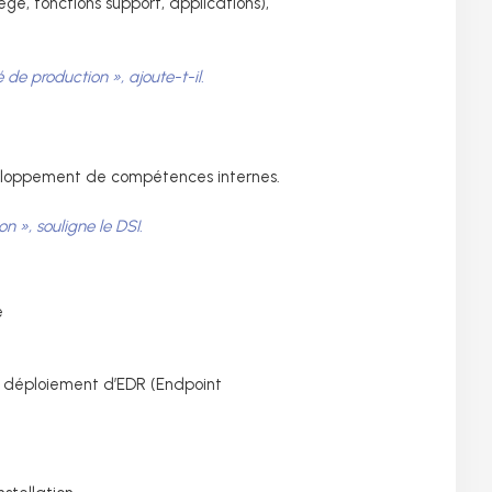
ge, fonctions support, applications),
té de production »
, ajoute-t-il.
veloppement de compétences internes.
ion »
, souligne le DSI.
e
e déploiement d’EDR (Endpoint