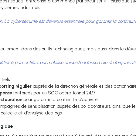
s risques, l’entreprise a commencé par sécuriser l’IT classique (siè
stèmes industriels.
n. La cybersécurité est devenue essentielle pour garantir la continui
seulement dans des outils technologiques, mais aussi dans le dé
ier à part entière, qui mobilise aujourd’hui l’ensemble de l’organisat
tiels :
orting régulier
auprès de la direction générale et des actionnair
éponse
renforcés par un SOC opérationnel 24/7
estauration
pour garantir la continuité d’activité
pagnes de sensibilisation auprès des collaborateurs, ainsi que l
collecte et d’analyse des logs.
égique