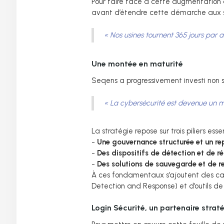
Pour faire face à cette augmentation de
avant d’étendre cette démarche aux sy
« Nos usines tournent 365 jours par a
Une montée en maturité
Seqens a progressivement investi non 
« La cybersécurité est devenue un mét
La stratégie repose sur trois piliers essen
-
Une gouvernance structurée et un rep
-
Des dispositifs de détection et de r
-
Des solutions de sauvegarde et de r
À ces fondamentaux s’ajoutent des cam
Detection and Response) et d’outils de 
Login Sécurité, un partenaire strat