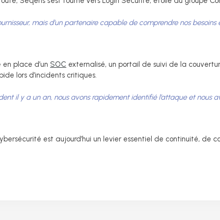
oute, Seqens s’est tourné vers Login Sécurité, étoile du groupe Con
fournisseur, mais d’un partenaire capable de comprendre nos besoin
se en place d’un
SOC
externalisé, un portail de suivi de la couvertu
ide lors d’incidents critiques.
dent il y a un an, nous avons rapidement identifié l’attaque et nous 
ybersécurité est aujourd’hui un levier essentiel de continuité, de