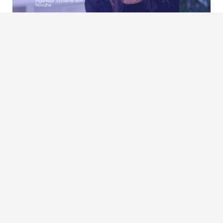
Femmes dans l'IT, Ingénieur Système (IBM i) chez Novahé
April 15, 2025
CONTACT
+33 1 58 75 79 00
contact@constellation.fr